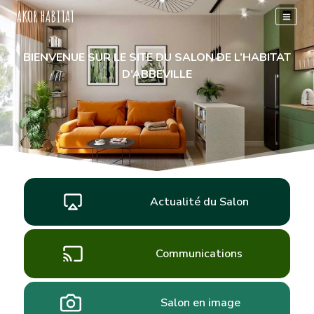
Aller
AKOR HABITAT
au
contenu
BIENVENUE SUR LE SITE DU SALON DE L’HABITAT
D’ABBEVILLE
Actualité du Salon
Communications
Salon en image